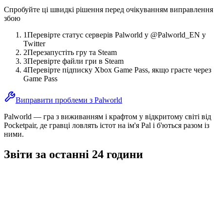
Спробуйте ці швидкі рішення перед очікуванням виправлення
збою
1
Перевірте статус серверів Palworld у @Palworld_EN у
Twitter
2
Перезапустіть гру та Steam
3
Перевірте файли гри в Steam
4
Перевірте підписку Xbox Game Pass, якщо граєте через
Game Pass
Виправити проблеми з Palworld
Palworld — гра з виживанням і крафтом у відкритому світі від
Pocketpair, де гравці ловлять істот на ім'я Pal і б'ються разом із
ними.
Звіти за останні 24 години