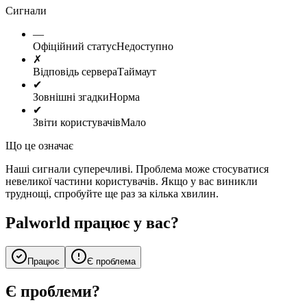
Сигнали
—
Офіційний статус
Недоступно
✗
Відповідь сервера
Таймаут
✔
Зовнішні згадки
Норма
✔
Звіти користувачів
Мало
Що це означає
Наші сигнали суперечливі. Проблема може стосуватися
невеликої частини користувачів. Якщо у вас виникли
труднощі, спробуйте ще раз за кілька хвилин.
Palworld працює у вас?
Працює
Є проблема
Є проблеми?