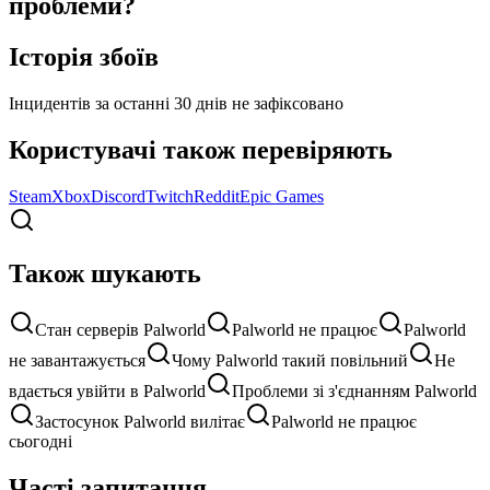
проблеми?
Історія збоїв
Інцидентів за останні 30 днів не зафіксовано
Користувачі також перевіряють
Steam
Xbox
Discord
Twitch
Reddit
Epic Games
Також шукають
Стан серверів Palworld
Palworld не працює
Palworld
не завантажується
Чому Palworld такий повільний
Не
вдається увійти в Palworld
Проблеми зі з'єднанням Palworld
Застосунок Palworld вилітає
Palworld не працює
сьогодні
Часті запитання