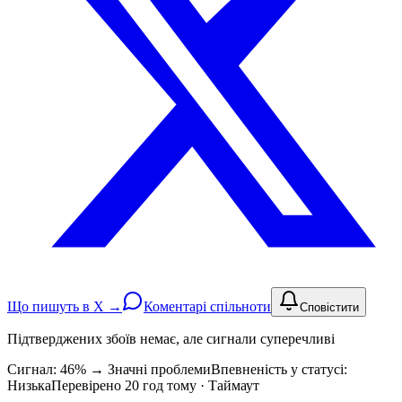
Що пишуть в X →
Коментарі спільноти
Сповістити
Підтверджених збоїв немає, але сигнали суперечливі
Сигнал: 46%
→
Значні проблеми
Впевненість у статусі:
Низька
Перевірено 20 год тому · Таймаут