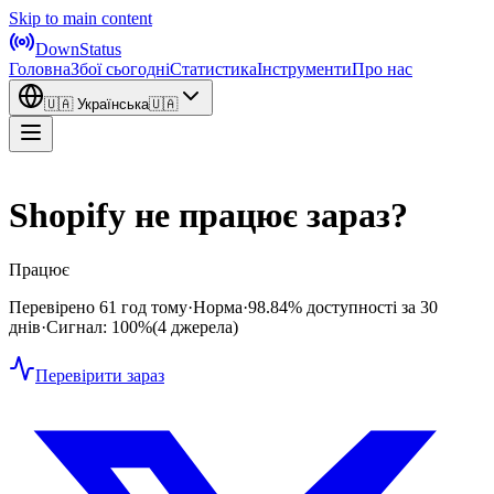
Skip to main content
DownStatus
Головна
Збої сьогодні
Статистика
Інструменти
Про нас
🇺🇦
Українська
🇺🇦
Shopify не працює зараз?
Працює
Перевірено 61 год тому
·
Норма
·
98.84%
доступності за 30
днів
·
Сигнал: 100%
(4 джерела)
Перевірити зараз