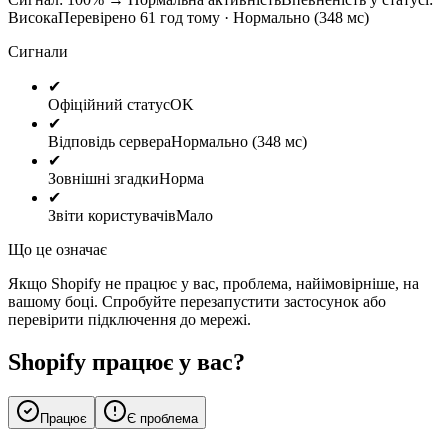
Висока
Перевірено 61 год тому · Нормально (348 мс)
Сигнали
✔
Офіційний статус
OK
✔
Відповідь сервера
Нормально (348 мс)
✔
Зовнішні згадки
Норма
✔
Звіти користувачів
Мало
Що це означає
Якщо Shopify не працює у вас, проблема, найімовірніше, на
вашому боці. Спробуйте перезапустити застосунок або
перевірити підключення до мережі.
Shopify працює у вас?
Працює
Є проблема