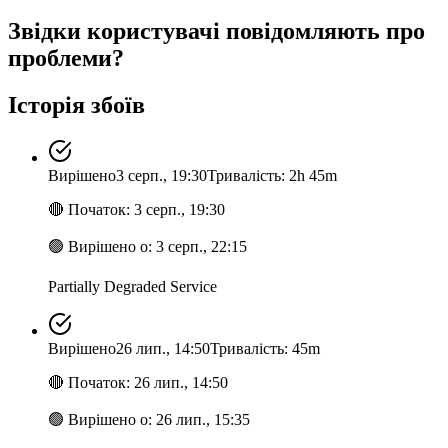
Звідки користувачі повідомляють про
проблеми?
Історія збоїв
Вирішено
3 серп., 19:30
Тривалість: 2h 45m
🔴
Початок
:
3 серп., 19:30
🟢
Вирішено о
:
3 серп., 22:15
Partially Degraded Service
Вирішено
26 лип., 14:50
Тривалість: 45m
🔴
Початок
:
26 лип., 14:50
🟢
Вирішено о
:
26 лип., 15:35