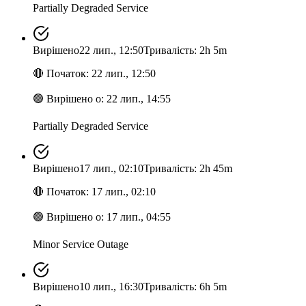
Partially Degraded Service
Вирішено
22 лип., 12:50
Тривалість: 2h 5m
🔴
Початок
:
22 лип., 12:50
🟢
Вирішено о
:
22 лип., 14:55
Partially Degraded Service
Вирішено
17 лип., 02:10
Тривалість: 2h 45m
🔴
Початок
:
17 лип., 02:10
🟢
Вирішено о
:
17 лип., 04:55
Minor Service Outage
Вирішено
10 лип., 16:30
Тривалість: 6h 5m