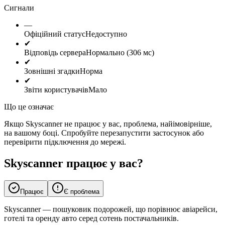
Сигнали
—
Офіційний статус
Недоступно
✔
Відповідь сервера
Нормально (306 мс)
✔
Зовнішні згадки
Норма
✔
Звіти користувачів
Мало
Що це означає
Якщо Skyscanner не працює у вас, проблема, найімовірніше,
на вашому боці. Спробуйте перезапустити застосунок або
перевірити підключення до мережі.
Skyscanner працює у вас?
Працює
Є проблема
Skyscanner — пошуковик подорожей, що порівнює авіарейси,
готелі та оренду авто серед сотень постачальників.