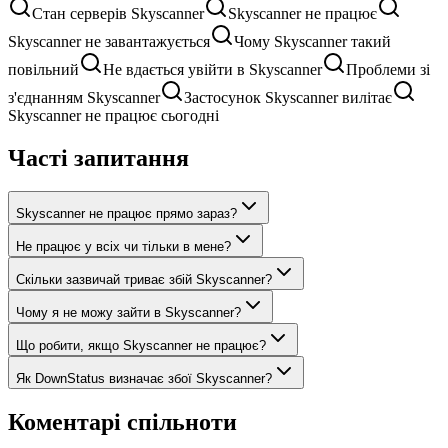
Стан серверів Skyscanner
Skyscanner не працює
Skyscanner не завантажується
Чому Skyscanner такий
повільний
Не вдається увійти в Skyscanner
Проблеми зі
з'єднанням Skyscanner
Застосунок Skyscanner вилітає
Skyscanner не працює сьогодні
Часті запитання
Skyscanner не працює прямо зараз?
Не працює у всіх чи тільки в мене?
Скільки зазвичай триває збій Skyscanner?
Чому я не можу зайти в Skyscanner?
Що робити, якщо Skyscanner не працює?
Як DownStatus визначає збої Skyscanner?
Коментарі спільноти