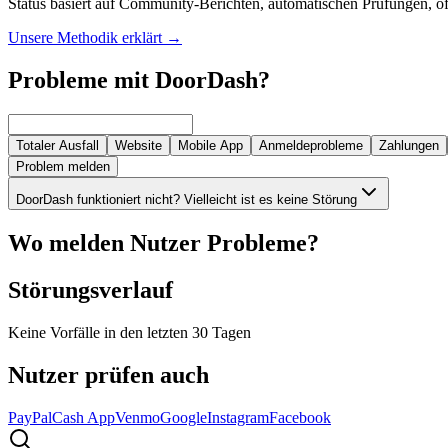
Status basiert auf Community-Berichten, automatischen Prüfungen, off
Unsere Methodik erklärt
→
Probleme mit DoorDash?
Totaler Ausfall
Website
Mobile App
Anmeldeprobleme
Zahlungen
Problem melden
DoorDash funktioniert nicht? Vielleicht ist es keine Störung
Wo melden Nutzer Probleme?
Störungsverlauf
Keine Vorfälle in den letzten 30 Tagen
Nutzer prüfen auch
PayPal
Cash App
Venmo
Google
Instagram
Facebook