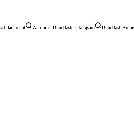
sh lädt nicht
Warum ist DoorDash so langsam
DoorDash Anmeld