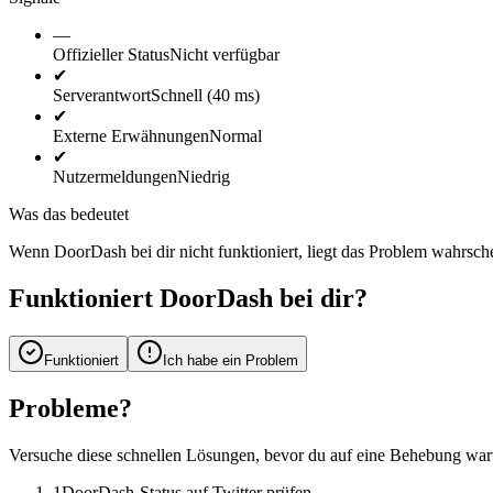
—
Offizieller Status
Nicht verfügbar
✔
Serverantwort
Schnell (40 ms)
✔
Externe Erwähnungen
Normal
✔
Nutzermeldungen
Niedrig
Was das bedeutet
Wenn DoorDash bei dir nicht funktioniert, liegt das Problem wahrschei
Funktioniert DoorDash bei dir?
Funktioniert
Ich habe ein Problem
Probleme?
Versuche diese schnellen Lösungen, bevor du auf eine Behebung wart
1
DoorDash-Status auf Twitter prüfen