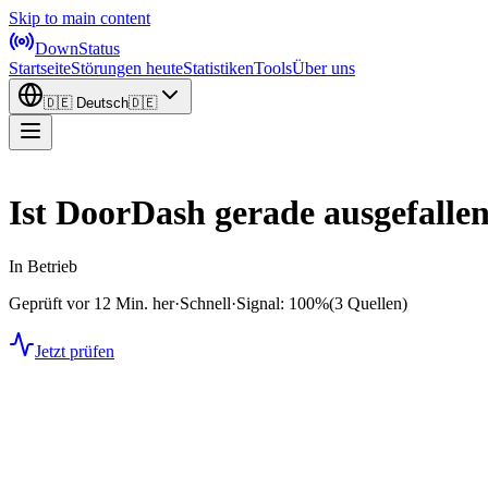
Skip to main content
DownStatus
Startseite
Störungen heute
Statistiken
Tools
Über uns
🇩🇪
Deutsch
🇩🇪
Ist DoorDash gerade ausgefalle
In Betrieb
Geprüft vor 12 Min. her
·
Schnell
·
Signal: 100%
(3 Quellen)
Jetzt prüfen