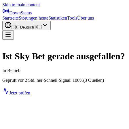
Skip to main content
DownStatus
Startseite
Störungen heute
Statistiken
Tools
Über uns
🇩🇪
Deutsch
🇩🇪
Ist Sky Bet gerade ausgefallen?
In Betrieb
Geprüft vor 2 Std. her
·
Schnell
·
Signal: 100%
(3 Quellen)
Jetzt prüfen