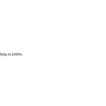
ndung zu prüfen.