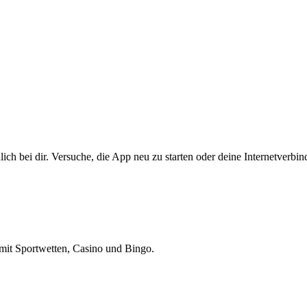
lich bei dir. Versuche, die App neu zu starten oder deine Internetverbi
 mit Sportwetten, Casino und Bingo.