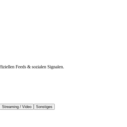
iziellen Feeds & sozialen Signalen.
Streaming / Video
Sonstiges