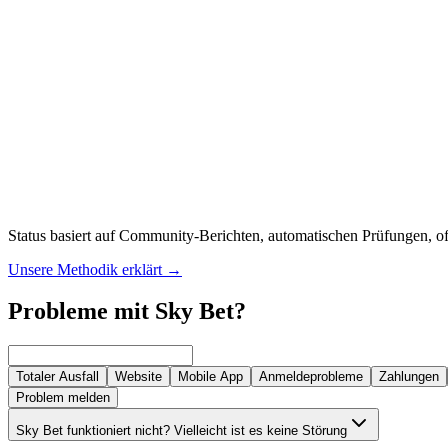
Status basiert auf Community-Berichten, automatischen Prüfungen, off
Unsere Methodik erklärt
→
Probleme mit Sky Bet?
Totaler Ausfall
Website
Mobile App
Anmeldeprobleme
Zahlungen
Problem melden
Sky Bet funktioniert nicht? Vielleicht ist es keine Störung