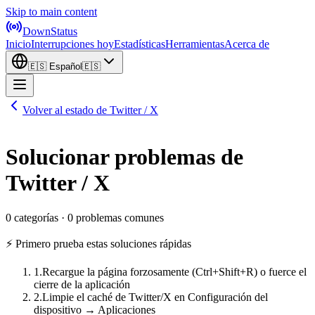
Skip to main content
DownStatus
Inicio
Interrupciones hoy
Estadísticas
Herramientas
Acerca de
🇪🇸
Español
🇪🇸
Volver al estado de Twitter / X
Solucionar problemas de
Twitter / X
0 categorías · 0 problemas comunes
⚡ Primero prueba estas soluciones rápidas
1
.
Recargue la página forzosamente (Ctrl+Shift+R) o fuerce el
cierre de la aplicación
2
.
Limpie el caché de Twitter/X en Configuración del
dispositivo → Aplicaciones