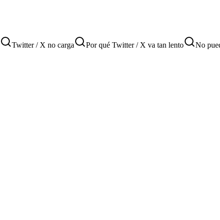
Twitter / X no carga
Por qué Twitter / X va tan lento
No pued