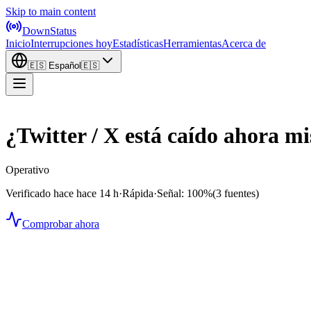
Skip to main content
DownStatus
Inicio
Interrupciones hoy
Estadísticas
Herramientas
Acerca de
🇪🇸
Español
🇪🇸
¿Twitter / X está caído ahora m
Operativo
Verificado hace hace 14 h
·
Rápida
·
Señal: 100%
(3 fuentes)
Comprobar ahora