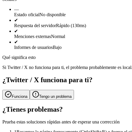
—
Estado oficial
No disponible
✔
Respuesta del servidor
Rápido (130ms)
✔
Menciones externas
Normal
✔
Informes de usuarios
Bajo
Qué significa esto
Si Twitter / X no funciona para ti, el problema probablemente es local. 
¿Twitter / X funciona para ti?
Funciona
Tengo un problema
¿Tienes problemas?
Prueba estas soluciones rápidas antes de esperar una corrección
1
Recargue la página forzosamente (Ctrl+Shift+R) o fuerce el cie