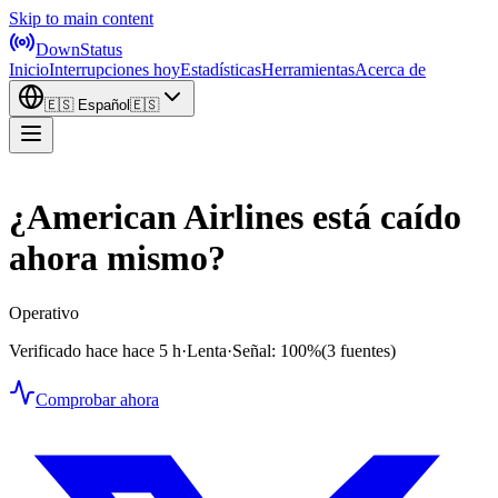
Skip to main content
DownStatus
Inicio
Interrupciones hoy
Estadísticas
Herramientas
Acerca de
🇪🇸
Español
🇪🇸
¿American Airlines está caído
ahora mismo?
Operativo
Verificado hace hace 5 h
·
Lenta
·
Señal: 100%
(3 fuentes)
Comprobar ahora