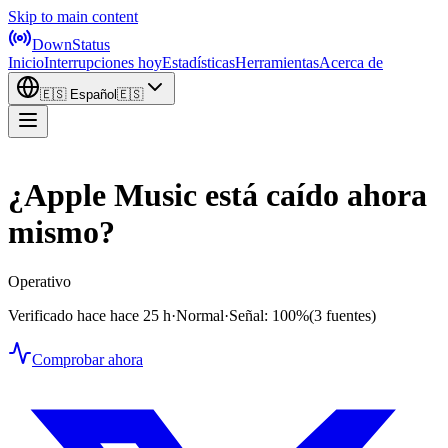
Skip to main content
DownStatus
Inicio
Interrupciones hoy
Estadísticas
Herramientas
Acerca de
🇪🇸
Español
🇪🇸
¿Apple Music está caído ahora
mismo?
Operativo
Verificado hace hace 25 h
·
Normal
·
Señal: 100%
(3 fuentes)
Comprobar ahora