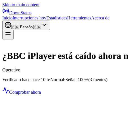
Skip to main content
DownStatus
Inicio
Interrupciones hoy
Estadísticas
Herramientas
Acerca de
🇪🇸
Español
🇪🇸
¿BBC iPlayer está caído ahora
Operativo
Verificado hace hace 10 h
·
Normal
·
Señal: 100%
(3 fuentes)
Comprobar ahora