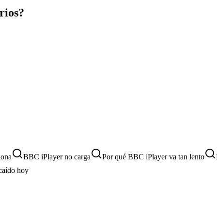
rios?
iona
BBC iPlayer no carga
Por qué BBC iPlayer va tan lento
caído hoy