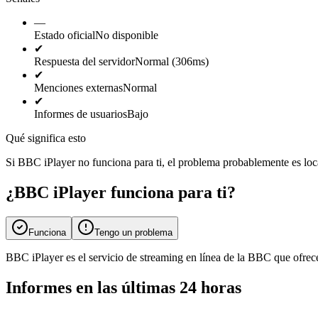
—
Estado oficial
No disponible
✔
Respuesta del servidor
Normal (306ms)
✔
Menciones externas
Normal
✔
Informes de usuarios
Bajo
Qué significa esto
Si BBC iPlayer no funciona para ti, el problema probablemente es local.
¿BBC iPlayer funciona para ti?
Funciona
Tengo un problema
BBC iPlayer es el servicio de streaming en línea de la BBC que ofrece
Informes en las últimas 24 horas