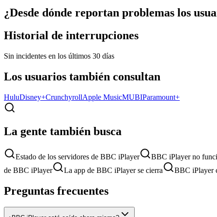
¿Desde dónde reportan problemas los usua
Historial de interrupciones
Sin incidentes en los últimos 30 días
Los usuarios también consultan
Hulu
Disney+
Crunchyroll
Apple Music
MUBI
Paramount+
La gente también busca
Estado de los servidores de BBC iPlayer
BBC iPlayer no func
de BBC iPlayer
La app de BBC iPlayer se cierra
BBC iPlayer 
Preguntas frecuentes