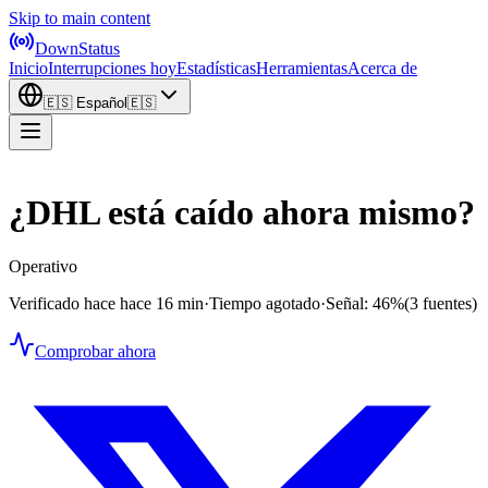
Skip to main content
DownStatus
Inicio
Interrupciones hoy
Estadísticas
Herramientas
Acerca de
🇪🇸
Español
🇪🇸
¿DHL está caído ahora mismo?
Operativo
Verificado hace hace 16 min
·
Tiempo agotado
·
Señal: 46%
(3 fuentes)
Comprobar ahora