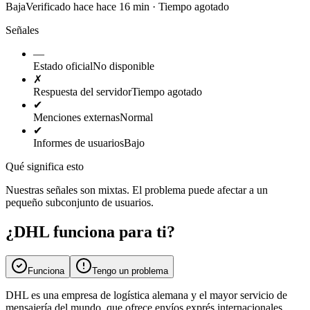
Baja
Verificado hace hace 16 min · Tiempo agotado
Señales
—
Estado oficial
No disponible
✗
Respuesta del servidor
Tiempo agotado
✔
Menciones externas
Normal
✔
Informes de usuarios
Bajo
Qué significa esto
Nuestras señales son mixtas. El problema puede afectar a un
pequeño subconjunto de usuarios.
¿DHL funciona para ti?
Funciona
Tengo un problema
DHL es una empresa de logística alemana y el mayor servicio de
mensajería del mundo, que ofrece envíos exprés internacionales,