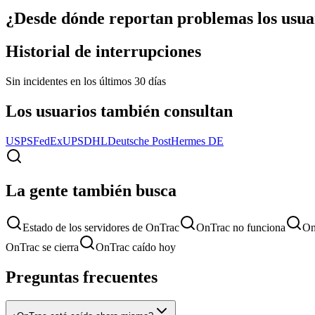
¿Desde dónde reportan problemas los usua
Historial de interrupciones
Sin incidentes en los últimos 30 días
Los usuarios también consultan
USPS
FedEx
UPS
DHL
Deutsche Post
Hermes DE
La gente también busca
Estado de los servidores de OnTrac
OnTrac no funciona
On
OnTrac se cierra
OnTrac caído hoy
Preguntas frecuentes