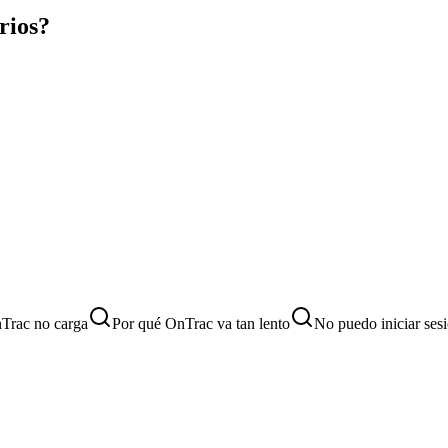
rios?
Trac no carga
Por qué OnTrac va tan lento
No puedo iniciar ses