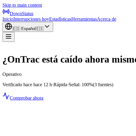
Skip to main content
DownStatus
Inicio
Interrupciones hoy
Estadísticas
Herramientas
Acerca de
🇪🇸
Español
🇪🇸
¿OnTrac está caído ahora mism
Operativo
Verificado hace hace 12 h
·
Rápida
·
Señal: 100%
(3 fuentes)
Comprobar ahora