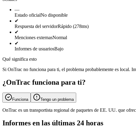
—
Estado oficial
No disponible
✔
Respuesta del servidor
Rápido (278ms)
✔
Menciones externas
Normal
✔
Informes de usuarios
Bajo
Qué significa esto
Si OnTrac no funciona para ti, el problema probablemente es local. Inte
¿OnTrac funciona para ti?
Funciona
Tengo un problema
OnTrac es un transportista regional de paquetes de EE. UU. que ofrece
Informes en las últimas 24 horas