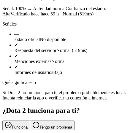
Señal: 100%
→
Actividad normal
Confianza del estado:
Alta
Verificado hace hace 59 h · Normal (519ms)
Señales
—
Estado oficial
No disponible
✔
Respuesta del servidor
Normal (519ms)
✔
Menciones externas
Normal
✔
Informes de usuarios
Bajo
Qué significa esto
Si Dota 2 no funciona para ti, el problema probablemente es local.
Intenta reiniciar la app o verificar tu conexión a internet.
¿Dota 2 funciona para ti?
Funciona
Tengo un problema