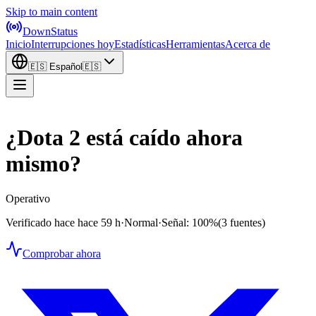
Skip to main content
DownStatus
Inicio
Interrupciones hoy
Estadísticas
Herramientas
Acerca de
🇪🇸
Español
🇪🇸
¿Dota 2 está caído ahora
mismo?
Operativo
Verificado hace hace 59 h
·
Normal
·
Señal: 100%
(3 fuentes)
Comprobar ahora