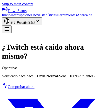
Skip to main content
DownStatus
Inicio
Interrupciones hoy
Estadísticas
Herramientas
Acerca de
🇪🇸
Español
🇪🇸
¿Twitch está caído ahora
mismo?
Operativo
Verificado hace hace 31 min
·
Normal
·
Señal: 100%
(4 fuentes)
Comprobar ahora