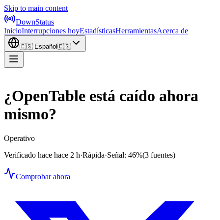
Skip to main content
DownStatus
Inicio
Interrupciones hoy
Estadísticas
Herramientas
Acerca de
🇪🇸
Español
🇪🇸
¿OpenTable está caído ahora
mismo?
Operativo
Verificado hace hace 2 h
·
Rápida
·
Señal: 46%
(3 fuentes)
Comprobar ahora