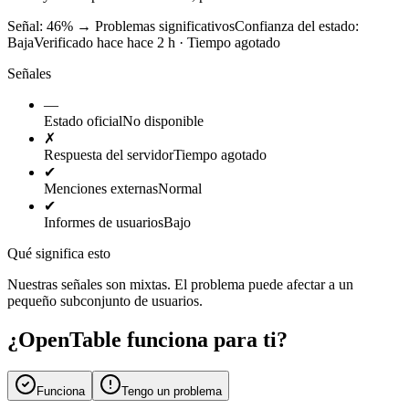
Señal: 46%
→
Problemas significativos
Confianza del estado:
Baja
Verificado hace hace 2 h · Tiempo agotado
Señales
—
Estado oficial
No disponible
✗
Respuesta del servidor
Tiempo agotado
✔
Menciones externas
Normal
✔
Informes de usuarios
Bajo
Qué significa esto
Nuestras señales son mixtas. El problema puede afectar a un
pequeño subconjunto de usuarios.
¿OpenTable funciona para ti?
Funciona
Tengo un problema