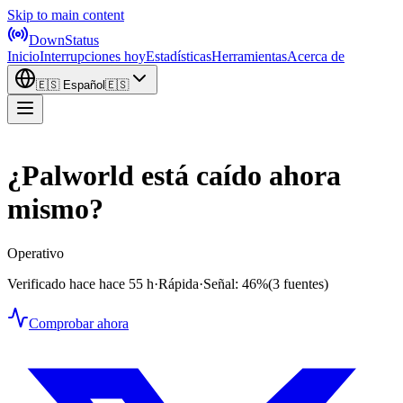
Skip to main content
DownStatus
Inicio
Interrupciones hoy
Estadísticas
Herramientas
Acerca de
🇪🇸
Español
🇪🇸
¿Palworld está caído ahora
mismo?
Operativo
Verificado hace hace 55 h
·
Rápida
·
Señal: 46%
(3 fuentes)
Comprobar ahora