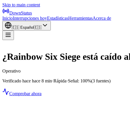
Skip to main content
DownStatus
Inicio
Interrupciones hoy
Estadísticas
Herramientas
Acerca de
🇪🇸
Español
🇪🇸
¿Rainbow Six Siege está caído 
Operativo
Verificado hace hace 8 min
·
Rápida
·
Señal: 100%
(3 fuentes)
Comprobar ahora