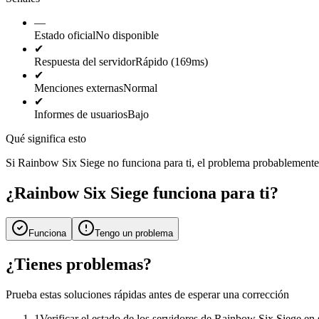
—
Estado oficial
No disponible
✔
Respuesta del servidor
Rápido (169ms)
✔
Menciones externas
Normal
✔
Informes de usuarios
Bajo
Qué significa esto
Si Rainbow Six Siege no funciona para ti, el problema probablemente es 
¿Rainbow Six Siege funciona para ti?
Funciona
Tengo un problema
¿Tienes problemas?
Prueba estas soluciones rápidas antes de esperar una corrección
1
Verificar el estado de los servidores de Rainbow Six Siege en 