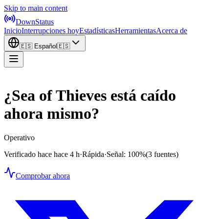
Skip to main content
DownStatus
Inicio
Interrupciones hoy
Estadísticas
Herramientas
Acerca de
🇪🇸
Español
🇪🇸
¿Sea of Thieves está caído
ahora mismo?
Operativo
Verificado hace hace 4 h
·
Rápida
·
Señal: 100%
(3 fuentes)
Comprobar ahora