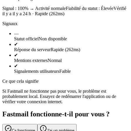
Signal : 100%
→
Activité normale
Fiabilité du statut :
Élevée
Vérifié
il y a il y a 24 h · Rapide (262ms)
Signaux
—
Statut officiel
Non disponible
✔
Réponse du serveur
Rapide (262ms)
✔
Mentions externes
Normal
✔
Signalements utilisateurs
Faible
Ce que cela signifie
Si Fastmail ne fonctionne pas pour vous, le problème est
probablement local. Essayez de redémarrer l'application ou de
vérifier votre connexion internet.
Fastmail fonctionne-t-il pour vous ?
Ça fonctionne
J'ai un problème