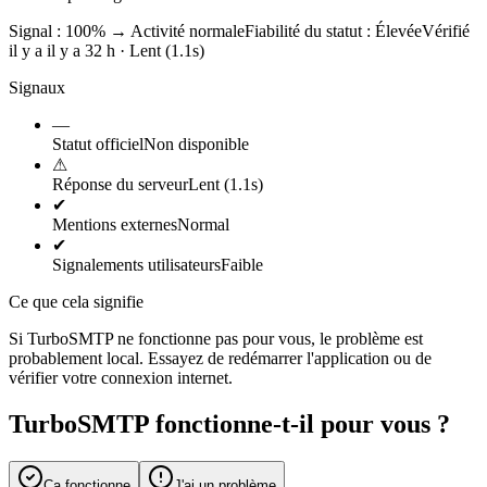
Signal : 100%
→
Activité normale
Fiabilité du statut :
Élevée
Vérifié
il y a il y a 32 h · Lent (1.1s)
Signaux
—
Statut officiel
Non disponible
⚠
Réponse du serveur
Lent (1.1s)
✔
Mentions externes
Normal
✔
Signalements utilisateurs
Faible
Ce que cela signifie
Si TurboSMTP ne fonctionne pas pour vous, le problème est
probablement local. Essayez de redémarrer l'application ou de
vérifier votre connexion internet.
TurboSMTP fonctionne-t-il pour vous ?
Ça fonctionne
J'ai un problème