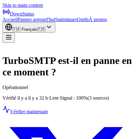
Skip to main content
DownStatus
Accueil
Pannes aujourd'hui
Statistiques
Outils
À propos
🇫🇷
Français
🇫🇷
TurboSMTP est-il en panne en
ce moment ?
Opérationnel
Vérifié il y a il y a 32 h
·
Lent
·
Signal : 100%
(3 sources)
Vérifier maintenant