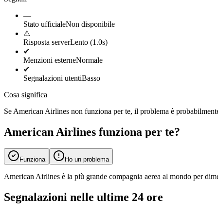
—
Stato ufficiale
Non disponibile
⚠
Risposta server
Lento (1.0s)
✔
Menzioni esterne
Normale
✔
Segnalazioni utenti
Basso
Cosa significa
Se American Airlines non funziona per te, il problema è probabilmente l
American Airlines funziona per te?
Funziona
Ho un problema
American Airlines è la più grande compagnia aerea al mondo per dimens
Segnalazioni nelle ultime 24 ore