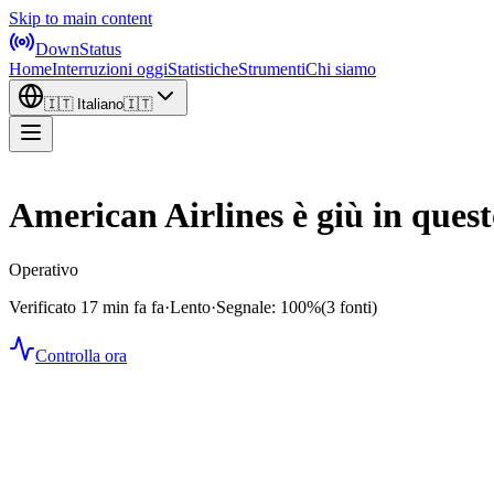
Skip to main content
DownStatus
Home
Interruzioni oggi
Statistiche
Strumenti
Chi siamo
🇮🇹
Italiano
🇮🇹
American Airlines è giù in que
Operativo
Verificato 17 min fa fa
·
Lento
·
Segnale: 100%
(3 fonti)
Controlla ora