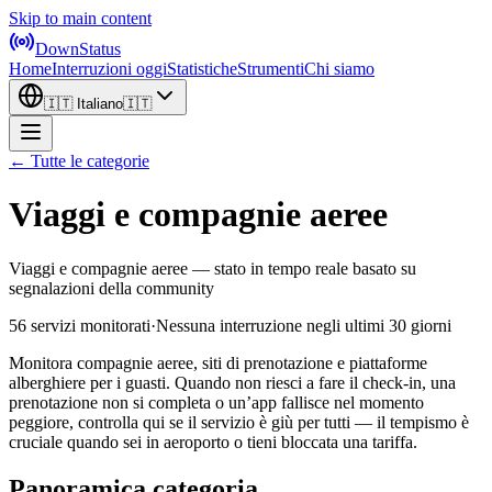
Skip to main content
DownStatus
Home
Interruzioni oggi
Statistiche
Strumenti
Chi siamo
🇮🇹
Italiano
🇮🇹
← Tutte le categorie
Viaggi e compagnie aeree
Viaggi e compagnie aeree — stato in tempo reale basato su
segnalazioni della community
56 servizi monitorati
·
Nessuna interruzione negli ultimi 30 giorni
Monitora compagnie aeree, siti di prenotazione e piattaforme
alberghiere per i guasti. Quando non riesci a fare il check-in, una
prenotazione non si completa o un’app fallisce nel momento
peggiore, controlla qui se il servizio è giù per tutti — il tempismo è
cruciale quando sei in aeroporto o tieni bloccata una tariffa.
Panoramica categoria