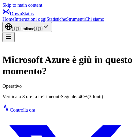
Skip to main content
DownStatus
Home
Interruzioni oggi
Statistiche
Strumenti
Chi siamo
🇮🇹
Italiano
🇮🇹
Microsoft Azure è giù in questo
momento?
Operativo
Verificato 8 ore fa fa
·
Timeout
·
Segnale: 46%
(3 fonti)
Controlla ora