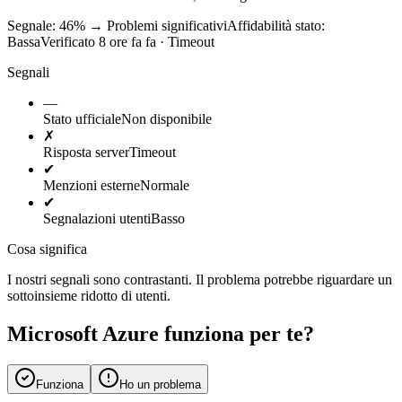
Segnale: 46%
→
Problemi significativi
Affidabilità stato:
Bassa
Verificato 8 ore fa fa · Timeout
Segnali
—
Stato ufficiale
Non disponibile
✗
Risposta server
Timeout
✔
Menzioni esterne
Normale
✔
Segnalazioni utenti
Basso
Cosa significa
I nostri segnali sono contrastanti. Il problema potrebbe riguardare un
sottoinsieme ridotto di utenti.
Microsoft Azure funziona per te?
Funziona
Ho un problema