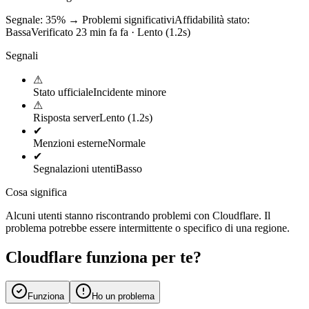
Segnale: 35%
→
Problemi significativi
Affidabilità stato:
Bassa
Verificato 23 min fa fa · Lento (1.2s)
Segnali
⚠
Stato ufficiale
Incidente minore
⚠
Risposta server
Lento (1.2s)
✔
Menzioni esterne
Normale
✔
Segnalazioni utenti
Basso
Cosa significa
Alcuni utenti stanno riscontrando problemi con Cloudflare. Il
problema potrebbe essere intermittente o specifico di una regione.
Cloudflare funziona per te?
Funziona
Ho un problema