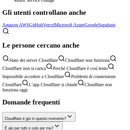
Minor Service Outage
Gli utenti controllano anche
Amazon AWS
GitHub
Vercel
Microsoft Azure
Google
Supabase
Le persone cercano anche
Stato dei server Cloudflare
Cloudflare non funziona
Cloudflare non si carica
Perché Cloudflare è così lento
Impossibile accedere a Cloudflare
Problemi di connessione
Cloudflare
L’app Cloudflare si chiude
Cloudflare non
funziona oggi
Domande frequenti
Cloudflare è giù in questo momento?
È giù per tutti o solo per me?