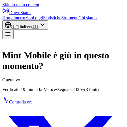
Skip to main content
DownStatus
Home
Interruzioni oggi
Statistiche
Strumenti
Chi siamo
🇮🇹
Italiano
🇮🇹
Mint Mobile è giù in questo
momento?
Operativo
Verificato 19 min fa fa
·
Veloce
·
Segnale: 100%
(3 fonti)
Controlla ora