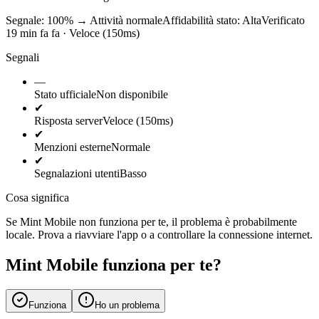
Segnale: 100%
→
Attività normale
Affidabilità stato:
Alta
Verificato
19 min fa fa · Veloce (150ms)
Segnali
—
Stato ufficiale
Non disponibile
✔
Risposta server
Veloce (150ms)
✔
Menzioni esterne
Normale
✔
Segnalazioni utenti
Basso
Cosa significa
Se Mint Mobile non funziona per te, il problema è probabilmente
locale. Prova a riavviare l'app o a controllare la connessione internet.
Mint Mobile funziona per te?
Funziona
Ho un problema