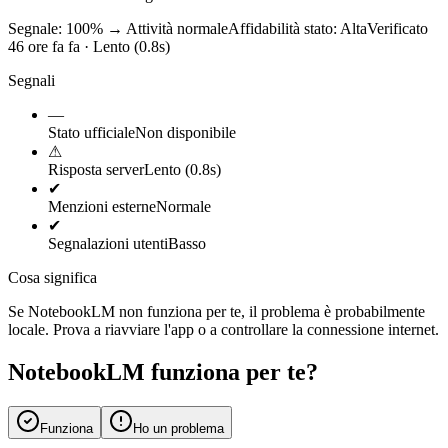
Segnale: 100%
→
Attività normale
Affidabilità stato:
Alta
Verificato
46 ore fa fa · Lento (0.8s)
Segnali
—
Stato ufficiale
Non disponibile
⚠
Risposta server
Lento (0.8s)
✔
Menzioni esterne
Normale
✔
Segnalazioni utenti
Basso
Cosa significa
Se NotebookLM non funziona per te, il problema è probabilmente
locale. Prova a riavviare l'app o a controllare la connessione internet.
NotebookLM funziona per te?
Funziona
Ho un problema