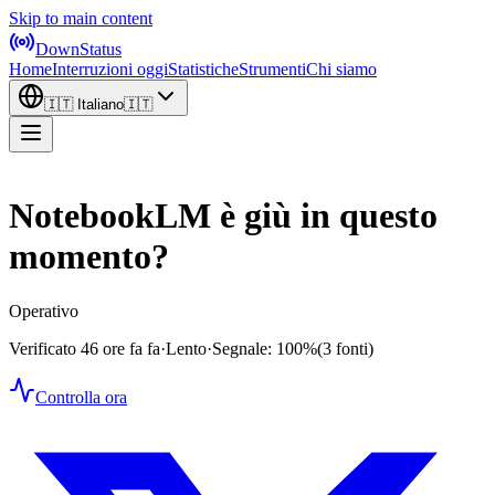
Skip to main content
DownStatus
Home
Interruzioni oggi
Statistiche
Strumenti
Chi siamo
🇮🇹
Italiano
🇮🇹
NotebookLM è giù in questo
momento?
Operativo
Verificato 46 ore fa fa
·
Lento
·
Segnale: 100%
(3 fonti)
Controlla ora