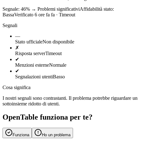
Segnale: 46%
→
Problemi significativi
Affidabilità stato:
Bassa
Verificato 6 ore fa fa · Timeout
Segnali
—
Stato ufficiale
Non disponibile
✗
Risposta server
Timeout
✔
Menzioni esterne
Normale
✔
Segnalazioni utenti
Basso
Cosa significa
I nostri segnali sono contrastanti. Il problema potrebbe riguardare un
sottoinsieme ridotto di utenti.
OpenTable funziona per te?
Funziona
Ho un problema