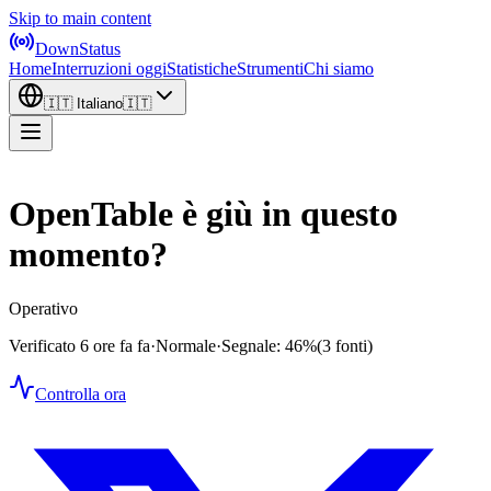
Skip to main content
DownStatus
Home
Interruzioni oggi
Statistiche
Strumenti
Chi siamo
🇮🇹
Italiano
🇮🇹
OpenTable è giù in questo
momento?
Operativo
Verificato 6 ore fa fa
·
Normale
·
Segnale: 46%
(3 fonti)
Controlla ora