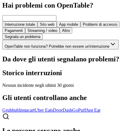
Hai problemi con OpenTable?
Interruzione totale
Sito web
App mobile
Problemi di accesso
Pagamenti
Streaming / video
Altro
Segnala un problema
OpenTable non funziona? Potrebbe non essere un'interruzione
Da dove gli utenti segnalano problemi?
Storico interruzioni
Nessun incidente negli ultimi 30 giorni
Gli utenti controllano anche
Grubhub
Instacart
Uber Eats
DoorDash
GoPuff
Just Eat
Le persone cercano anche