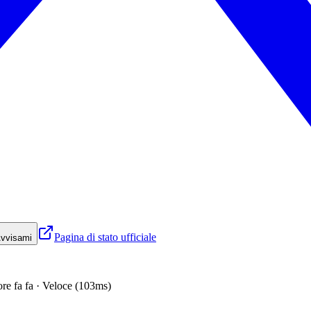
Pagina di stato ufficiale
vvisami
ore fa fa · Veloce (103ms)