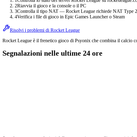
1
Controlla lo stato dei server Rocket League su rocketleague.
2
Riavvia il gioco e la console o il PC
3
Controlla il tipo NAT — Rocket League richiede NAT Type 2
4
Verifica i file di gioco in Epic Games Launcher o Steam
Risolvi i problemi di Rocket League
Rocket League è il frenetico gioco di Psyonix che combina il calcio c
Segnalazioni nelle ultime 24 ore