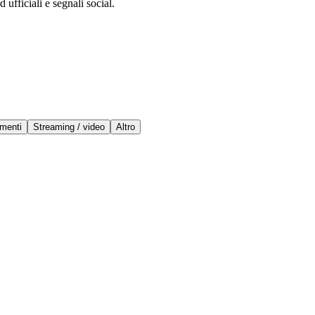
 ufficiali e segnali social.
menti
Streaming / video
Altro