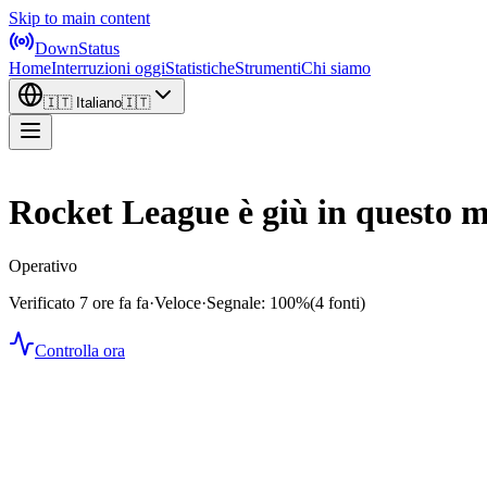
Skip to main content
DownStatus
Home
Interruzioni oggi
Statistiche
Strumenti
Chi siamo
🇮🇹
Italiano
🇮🇹
Rocket League è giù in questo
Operativo
Verificato 7 ore fa fa
·
Veloce
·
Segnale: 100%
(4 fonti)
Controlla ora