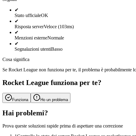
✔
Stato ufficiale
OK
✔
Risposta server
Veloce (103ms)
✔
Menzioni esterne
Normale
✔
Segnalazioni utenti
Basso
Cosa significa
Se Rocket League non funziona per te, il problema è probabilmente loca
Rocket League funziona per te?
Funziona
Ho un problema
Hai problemi?
Prova queste soluzioni rapide prima di aspettare una correzione