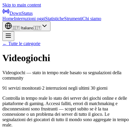
Skip to main content
DownStatus
Home
Interruzioni oggi
Statistiche
Strumenti
Chi siamo
🇮🇹
Italiano
🇮🇹
← Tutte le categorie
Videogiochi
Videogiochi — stato in tempo reale basato su segnalazioni della
community
91 servizi monitorati
·
2 interruzioni negli ultimi 30 giorni
Controlla in tempo reale lo stato dei server dei giochi online e delle
piattaforme di gaming. Accessi falliti, errori di matchmaking e
disconnessioni sono frustranti — scopri subito se è la tua
connessione o un problema dei server di tutto il gioco. Le
segnalazioni dei giocatori di tutto il mondo sono aggregate in tempo
reale.