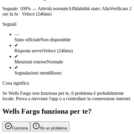
Segnale: 100%
→
Attività normale
Affidabilità stato:
Alta
Verificato 2
ore fa fa · Veloce (246ms)
Segnali
—
Stato ufficiale
Non disponibile
✔
Risposta server
Veloce (246ms)
✔
Menzioni esterne
Normale
✔
Segnalazioni utenti
Basso
Cosa significa
Se Wells Fargo non funziona per te, il problema è probabilmente
locale. Prova a riavviare l'app o a controllare la connessione internet.
Wells Fargo funziona per te?
Funziona
Ho un problema