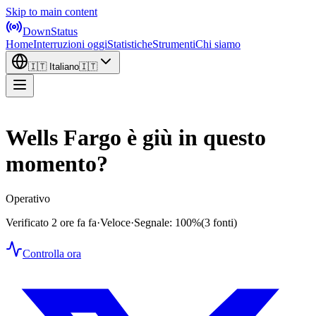
Skip to main content
DownStatus
Home
Interruzioni oggi
Statistiche
Strumenti
Chi siamo
🇮🇹
Italiano
🇮🇹
Wells Fargo è giù in questo
momento?
Operativo
Verificato 2 ore fa fa
·
Veloce
·
Segnale: 100%
(3 fonti)
Controlla ora