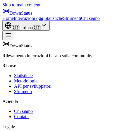
Skip to main content
DownStatus
Home
Interruzioni oggi
Statistiche
Strumenti
Chi siamo
🇮🇹
Italiano
🇮🇹
DownStatus
Rilevamento interruzioni basato sulla community
Risorse
Statistiche
Metodologia
API per sviluppatori
Strumenti
Azienda
Chi siamo
Contatti
Legale