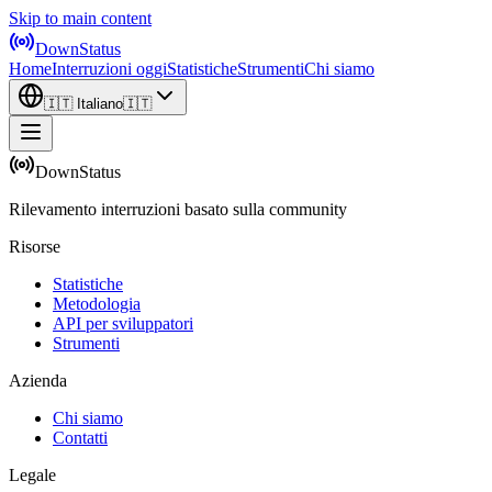
Skip to main content
DownStatus
Home
Interruzioni oggi
Statistiche
Strumenti
Chi siamo
🇮🇹
Italiano
🇮🇹
DownStatus
Rilevamento interruzioni basato sulla community
Risorse
Statistiche
Metodologia
API per sviluppatori
Strumenti
Azienda
Chi siamo
Contatti
Legale