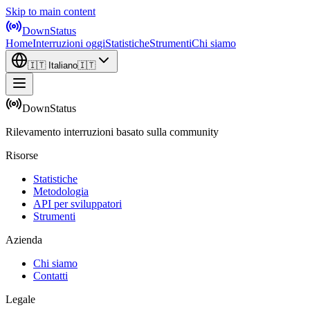
Skip to main content
DownStatus
Home
Interruzioni oggi
Statistiche
Strumenti
Chi siamo
🇮🇹
Italiano
🇮🇹
DownStatus
Rilevamento interruzioni basato sulla community
Risorse
Statistiche
Metodologia
API per sviluppatori
Strumenti
Azienda
Chi siamo
Contatti
Legale