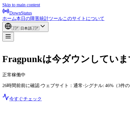
Skip to main content
DownStatus
ホーム
本日の障害
統計
ツール
このサイトについて
🇯🇵
日本語
🇯🇵
Fragpunkは今ダウンしてい
正常稼働中
26時間前前に確認
·
ウェブサイト：通常
·
シグナル: 46%
（3件
今すぐチェック