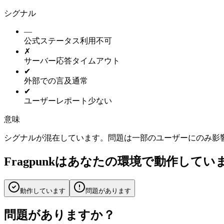
シグナル
—
公式ステータス
利用不可
✗
サーバー応答
タイムアウト
✔
外部での言及
通常
✔
ユーザーレポート
少ない
意味
シグナルが混在しています。問題は一部のユーザーにのみ影
Fragpunkはあなたの環境で動作してい
動作しています
問題があります
問題がありますか？