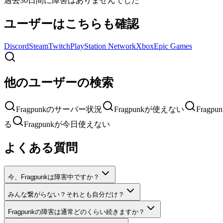
過去30日間に障害はありませんでした
ユーザーはこちらも確認
Discord
Steam
Twitch
PlayStation Network
Xbox
Epic Games
他のユーザーの検索
Fragpunkのサーバー状況
Fragpunkが使えない
Frag
る
Fragpunkが今日使えない
よくある質問
今、Fragpunkは障害中ですか？
みんな繋がらない？それとも自分だけ？
Fragpunkの障害は通常どのくらい続きますか？