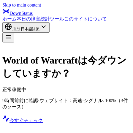
Skip to main content
DownStatus
ホーム
本日の障害
統計
ツール
このサイトについて
🇯🇵
日本語
🇯🇵
World of Warcraftは今ダウン
していますか？
正常稼働中
9時間前前に確認
·
ウェブサイト：高速
·
シグナル: 100%
（3件
のソース）
今すぐチェック