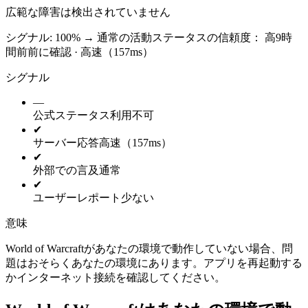
広範な障害は検出されていません
シグナル: 100%
→
通常の活動
ステータスの信頼度：
高
9時
間前前に確認 · 高速（157ms）
シグナル
—
公式ステータス
利用不可
✔
サーバー応答
高速（157ms）
✔
外部での言及
通常
✔
ユーザーレポート
少ない
意味
World of Warcraftがあなたの環境で動作していない場合、問
題はおそらくあなたの環境にあります。アプリを再起動する
かインターネット接続を確認してください。