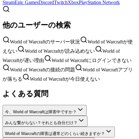
Steam
Epic Games
Discord
Twitch
Xbox
PlayStation Network
他のユーザーの検索
World of Warcraftのサーバー状況
World of Warcraftが使
えない
World of Warcraftが読み込めない
World of
Warcraftが遅い理由
World of Warcraftにログインできない
World of Warcraftの接続の問題
World of Warcraftアプリ
が落ちる
World of Warcraftが今日使えない
よくある質問
今、World of Warcraftは障害中ですか？
みんな繋がらない？それとも自分だけ？
World of Warcraftの障害は通常どのくらい続きますか？