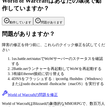
World of Warcraftはあなたの環境で動
作していますか？
動作しています
問題があります
問題がありますか？
障害の修正を待つ前に、これらのクイック修正を試してくだ
さい
1
us.battle.net/statusでWoWサーバーのステータスを確認
する
2
Battle.netランチャーを再起動してWoWを再起動する
3
有線Ethernet接続に切り替える
4
DNSをフラッシュする：ipconfig /flushdns（Windows）
またはsudo dscacheutil -flushcache（macOS）を実行する
World of Warcraftの問題を修正
World of WarcraftはBlizzardの象徴的なMMORPGで、数百万人