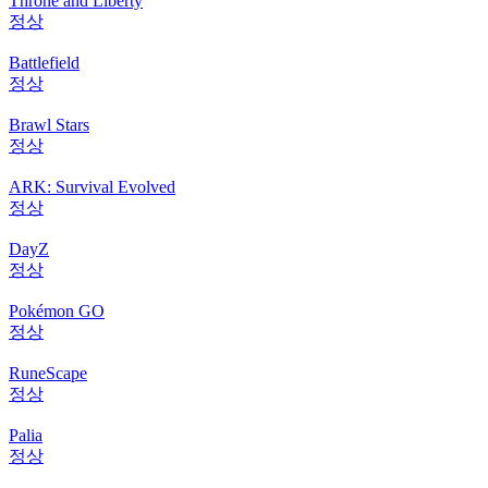
Throne and Liberty
정상
Battlefield
정상
Brawl Stars
정상
ARK: Survival Evolved
정상
DayZ
정상
Pokémon GO
정상
RuneScape
정상
Palia
정상