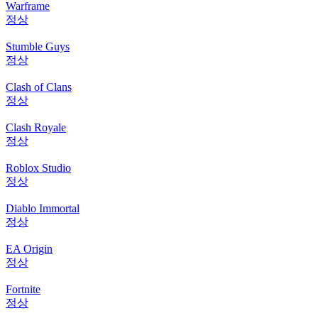
Warframe
정상
Stumble Guys
정상
Clash of Clans
정상
Clash Royale
정상
Roblox Studio
정상
Diablo Immortal
정상
EA Origin
정상
Fortnite
정상