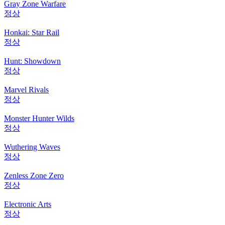
Gray Zone Warfare
정상
Honkai: Star Rail
정상
Hunt: Showdown
정상
Marvel Rivals
정상
Monster Hunter Wilds
정상
Wuthering Waves
정상
Zenless Zone Zero
정상
Electronic Arts
정상