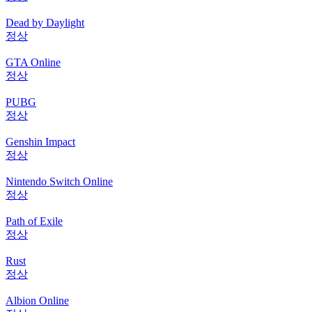
Dead by Daylight
정상
GTA Online
정상
PUBG
정상
Genshin Impact
정상
Nintendo Switch Online
정상
Path of Exile
정상
Rust
정상
Albion Online