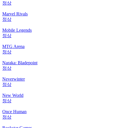
정상
Marvel Rivals
정상
Mobile Legends
정상
MTG Arena
정상
Naraka: Bladepoint
정상
Neverwinter
정상
New World
정상
Once Human
정상
Rockstar Games