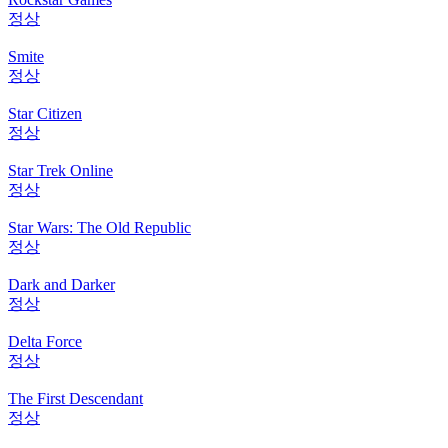
정상
Smite
정상
Star Citizen
정상
Star Trek Online
정상
Star Wars: The Old Republic
정상
Dark and Darker
정상
Delta Force
정상
The First Descendant
정상