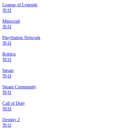
League of Legends
정상
Minecraft
정상
PlayStation Network
정상
Roblox
정상
Steam
정상
Steam Community
정상
Call of Duty
정상
Destiny 2
정상