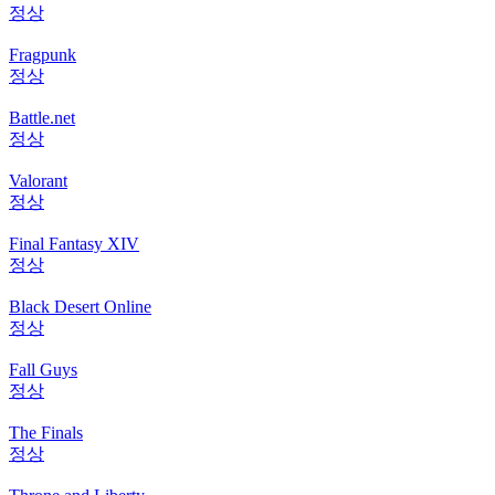
정상
Fragpunk
정상
Battle.net
정상
Valorant
정상
Final Fantasy XIV
정상
Black Desert Online
정상
Fall Guys
정상
The Finals
정상