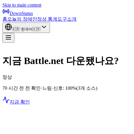
Skip to main content
DownStatus
홈
오늘의 장애
안정성 통계
도구
소개
🇰🇷
한국어
🇰🇷
지금 Battle.net 다운됐나요?
정상
70 시간 전 전 확인
·
느림
·
신호: 100%
(3개 소스)
지금 확인