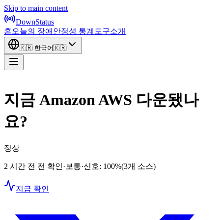
Skip to main content
DownStatus
홈
오늘의 장애
안정성 통계
도구
소개
🇰🇷
한국어
🇰🇷
지금 Amazon AWS 다운됐나
요?
정상
2 시간 전 전 확인
·
보통
·
신호: 100%
(3개 소스)
지금 확인