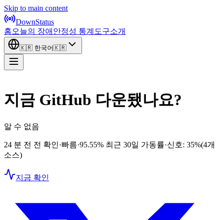
Skip to main content
DownStatus
홈
오늘의 장애
안정성 통계
도구
소개
🇰🇷
한국어
🇰🇷
지금 GitHub 다운됐나요?
알 수 없음
24 분 전 전 확인
·
빠름
·
95.55%
최근 30일 가동률
·
신호: 35%
(4개
소스)
지금 확인