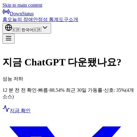
Skip to main content
DownStatus
홈
오늘의 장애
안정성 통계
도구
소개
🇰🇷
한국어
🇰🇷
지금 ChatGPT 다운됐나요?
성능 저하
12 분 전 전 확인
·
빠름
·
88.54%
최근 30일 가동률
·
신호: 35%
(4개
소스)
지금 확인