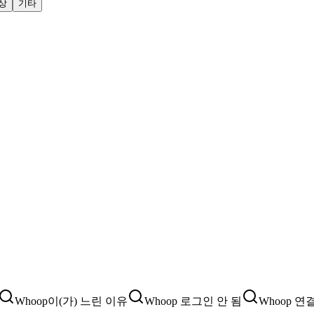
상
기타
Whoop이(가) 느린 이유
Whoop 로그인 안 됨
Whoop 연