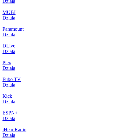
Działa
MUBI
Działa
Paramount+
Działa
DLive
Działa
Plex
Działa
Fubo TV
Działa
Kick
Działa
ESPN+
Działa
iHeartRadio
Działa