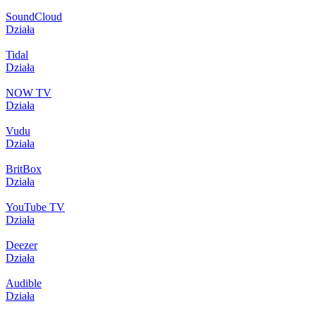
SoundCloud
Działa
Tidal
Działa
NOW TV
Działa
Vudu
Działa
BritBox
Działa
YouTube TV
Działa
Deezer
Działa
Audible
Działa