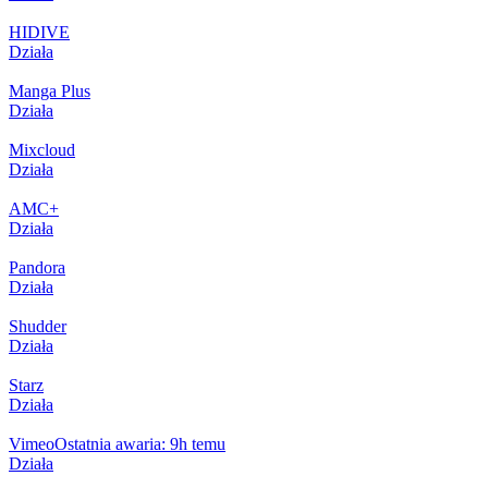
HIDIVE
Działa
Manga Plus
Działa
Mixcloud
Działa
AMC+
Działa
Pandora
Działa
Shudder
Działa
Starz
Działa
Vimeo
Ostatnia awaria: 9h temu
Działa