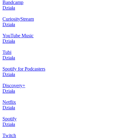
Bandcamp
Działa
CuriosityStream
Działa
YouTube Music
Działa
Tubi
Działa
Spotify for Podcasters
Działa
Discovery+
Działa
Netflix
Działa
Spotify
Działa
Twitch