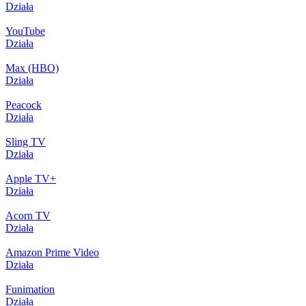
Działa
YouTube
Działa
Max (HBO)
Działa
Peacock
Działa
Sling TV
Działa
Apple TV+
Działa
Acorn TV
Działa
Amazon Prime Video
Działa
Funimation
Działa