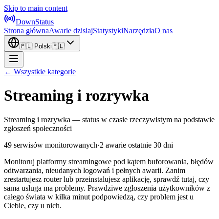
Skip to main content
DownStatus
Strona główna
Awarie dzisiaj
Statystyki
Narzędzia
O nas
🇵🇱
Polski
🇵🇱
← Wszystkie kategorie
Streaming i rozrywka
Streaming i rozrywka — status w czasie rzeczywistym na podstawie
zgłoszeń społeczności
49 serwisów monitorowanych
·
2 awarie ostatnie 30 dni
Monitoruj platformy streamingowe pod kątem buforowania, błędów
odtwarzania, nieudanych logowań i pełnych awarii. Zanim
zrestartujesz router lub przeinstalujesz aplikację, sprawdź tutaj, czy
sama usługa ma problemy. Prawdziwe zgłoszenia użytkowników z
całego świata w kilka minut podpowiedzą, czy problem jest u
Ciebie, czy u nich.