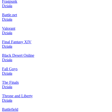
Fragpunk
Działa
Battle.net
Działa
Valorant
Działa
Final Fantasy XIV
Działa
Black Desert Online
Działa
Fall Guys
Działa
The Finals
Działa
Throne and Liberty
Działa
Battlefield