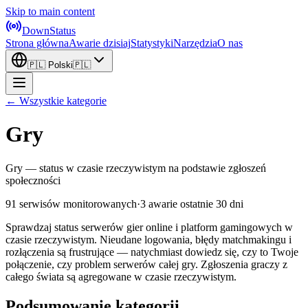
Skip to main content
DownStatus
Strona główna
Awarie dzisiaj
Statystyki
Narzędzia
O nas
🇵🇱
Polski
🇵🇱
← Wszystkie kategorie
Gry
Gry — status w czasie rzeczywistym na podstawie zgłoszeń
społeczności
91 serwisów monitorowanych
·
3 awarie ostatnie 30 dni
Sprawdzaj status serwerów gier online i platform gamingowych w
czasie rzeczywistym. Nieudane logowania, błędy matchmakingu i
rozłączenia są frustrujące — natychmiast dowiedz się, czy to Twoje
połączenie, czy problem serwerów całej gry. Zgłoszenia graczy z
całego świata są agregowane w czasie rzeczywistym.
Podsumowanie kategorii