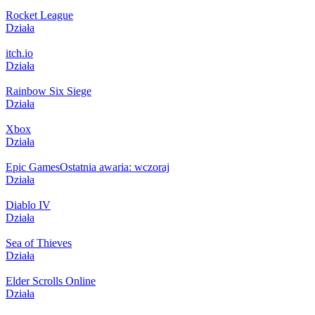
Rocket League
Działa
itch.io
Działa
Rainbow Six Siege
Działa
Xbox
Działa
Epic Games
Ostatnia awaria: wczoraj
Działa
Diablo IV
Działa
Sea of Thieves
Działa
Elder Scrolls Online
Działa