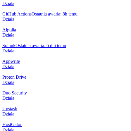
Działa
GitHub Actions
Ostatnia awaria: 8h temu
Działa
Algolia
Działa
Splunk
Ostatnia awaria: 6 dni temu
Działa
Appwrite
Działa
Proton Drive
Działa
Duo Security
Działa
Upstash
Działa
HostGator
Działa