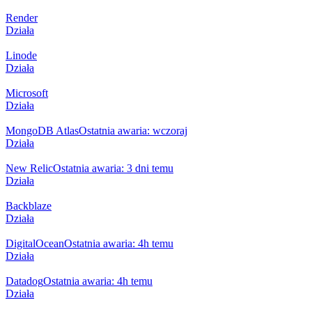
Render
Działa
Linode
Działa
Microsoft
Działa
MongoDB Atlas
Ostatnia awaria: wczoraj
Działa
New Relic
Ostatnia awaria: 3 dni temu
Działa
Backblaze
Działa
DigitalOcean
Ostatnia awaria: 4h temu
Działa
Datadog
Ostatnia awaria: 4h temu
Działa