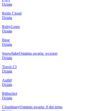
Działa
Redis Cloud
Działa
RubyGems
Działa
Bing
Działa
Snowflake
Ostatnia awaria: wczoraj
Działa
Travis CI
Działa
Auth0
Działa
Bitbucket
Działa
Cloudinary
Ostatnia awaria: 8 dni temu