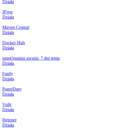
Działa
JFrog
Działa
Maven Central
Działa
Docker Hub
Działa
npm
Ostatnia awaria: 7 dni temu
Działa
Fastly
Działa
PagerDuty
Działa
Vultr
Działa
Hetzner
Działa