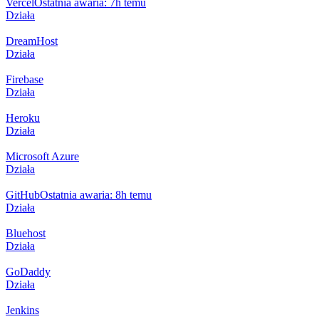
Vercel
Ostatnia awaria: 7h temu
Działa
DreamHost
Działa
Firebase
Działa
Heroku
Działa
Microsoft Azure
Działa
GitHub
Ostatnia awaria: 8h temu
Działa
Bluehost
Działa
GoDaddy
Działa
Jenkins