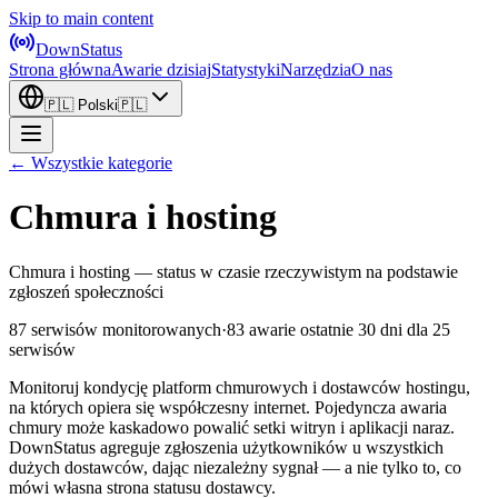
Skip to main content
DownStatus
Strona główna
Awarie dzisiaj
Statystyki
Narzędzia
O nas
🇵🇱
Polski
🇵🇱
← Wszystkie kategorie
Chmura i hosting
Chmura i hosting — status w czasie rzeczywistym na podstawie
zgłoszeń społeczności
87 serwisów monitorowanych
·
83 awarie ostatnie 30 dni
dla 25
serwisów
Monitoruj kondycję platform chmurowych i dostawców hostingu,
na których opiera się współczesny internet. Pojedyncza awaria
chmury może kaskadowo powalić setki witryn i aplikacji naraz.
DownStatus agreguje zgłoszenia użytkowników u wszystkich
dużych dostawców, dając niezależny sygnał — a nie tylko to, co
mówi własna strona statusu dostawcy.