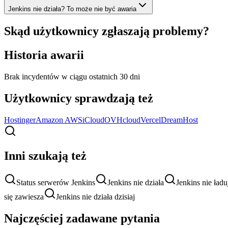
Jenkins nie działa? To może nie być awaria
Skąd użytkownicy zgłaszają problemy?
Historia awarii
Brak incydentów w ciągu ostatnich 30 dni
Użytkownicy sprawdzają też
Hostinger
Amazon AWS
iCloud
OVHcloud
Vercel
DreamHost
Inni szukają też
Status serwerów Jenkins
Jenkins nie działa
Jenkins nie ładu
się zawiesza
Jenkins nie działa dzisiaj
Najczęściej zadawane pytania