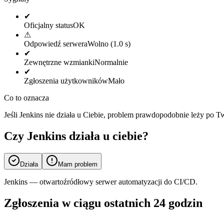
✔
Oficjalny status
OK
⚠
Odpowiedź serwera
Wolno (1.0 s)
✔
Zewnętrzne wzmianki
Normalnie
✔
Zgłoszenia użytkowników
Mało
Co to oznacza
Jeśli Jenkins nie działa u Ciebie, problem prawdopodobnie leży po T
Czy Jenkins działa u ciebie?
Działa
Mam problem
Jenkins — otwartoźródłowy serwer automatyzacji do CI/CD.
Zgłoszenia w ciągu ostatnich 24 godzin