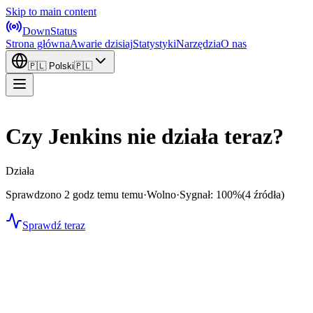
Skip to main content
DownStatus
Strona główna
Awarie dzisiaj
Statystyki
Narzędzia
O nas
🇵🇱
Polski
🇵🇱
Czy Jenkins nie działa teraz?
Działa
Sprawdzono 2 godz temu temu
·
Wolno
·
Sygnał: 100%
(4 źródła)
Sprawdź teraz