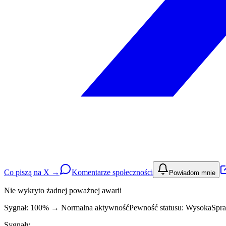
Co piszą na X →
Komentarze społeczności
Powiadom mnie
Nie wykryto żadnej poważnej awarii
Sygnał: 100%
→
Normalna aktywność
Pewność statusu:
Wysoka
Spra
Sygnały