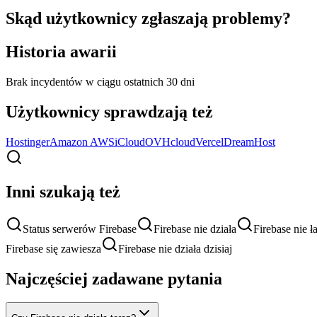
Skąd użytkownicy zgłaszają problemy?
Historia awarii
Brak incydentów w ciągu ostatnich 30 dni
Użytkownicy sprawdzają też
Hostinger
Amazon AWS
iCloud
OVHcloud
Vercel
DreamHost
Inni szukają też
Status serwerów Firebase
Firebase nie działa
Firebase nie ł
Firebase się zawiesza
Firebase nie działa dzisiaj
Najczęściej zadawane pytania