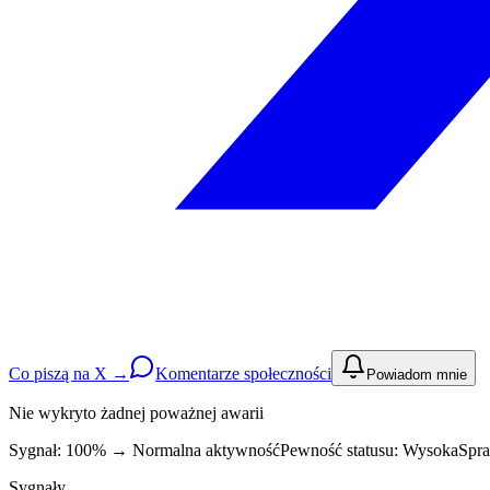
Co piszą na X →
Komentarze społeczności
Powiadom mnie
Nie wykryto żadnej poważnej awarii
Sygnał: 100%
→
Normalna aktywność
Pewność statusu:
Wysoka
Spra
Sygnały