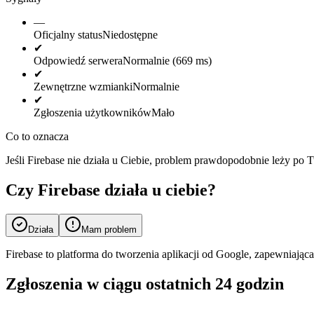
—
Oficjalny status
Niedostępne
✔
Odpowiedź serwera
Normalnie (669 ms)
✔
Zewnętrzne wzmianki
Normalnie
✔
Zgłoszenia użytkowników
Mało
Co to oznacza
Jeśli Firebase nie działa u Ciebie, problem prawdopodobnie leży po 
Czy Firebase działa u ciebie?
Działa
Mam problem
Firebase to platforma do tworzenia aplikacji od Google, zapewniając
Zgłoszenia w ciągu ostatnich 24 godzin