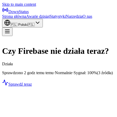
Skip to main content
DownStatus
Strona główna
Awarie dzisiaj
Statystyki
Narzędzia
O nas
🇵🇱
Polski
🇵🇱
Czy Firebase nie działa teraz?
Działa
Sprawdzono 2 godz temu temu
·
Normalnie
·
Sygnał: 100%
(3 źródła)
Sprawdź teraz