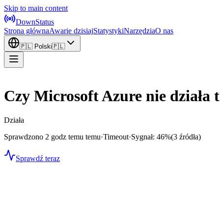
Skip to main content
DownStatus
Strona główna
Awarie dzisiaj
Statystyki
Narzędzia
O nas
🇵🇱
Polski
🇵🇱
Czy Microsoft Azure nie działa 
Działa
Sprawdzono 2 godz temu temu
·
Timeout
·
Sygnał: 46%
(3 źródła)
Sprawdź teraz