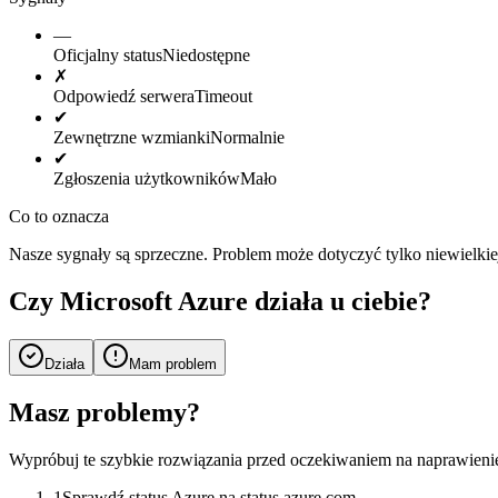
—
Oficjalny status
Niedostępne
✗
Odpowiedź serwera
Timeout
✔
Zewnętrzne wzmianki
Normalnie
✔
Zgłoszenia użytkowników
Mało
Co to oznacza
Nasze sygnały są sprzeczne. Problem może dotyczyć tylko niewielkie
Czy Microsoft Azure działa u ciebie?
Działa
Mam problem
Masz problemy?
Wypróbuj te szybkie rozwiązania przed oczekiwaniem na naprawienie
1
Sprawdź status Azure na status.azure.com