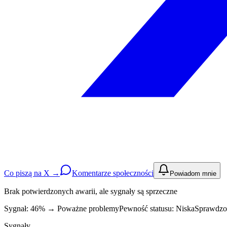
Co piszą na X →
Komentarze społeczności
Powiadom mnie
Brak potwierdzonych awarii, ale sygnały są sprzeczne
Sygnał: 46%
→
Poważne problemy
Pewność statusu:
Niska
Sprawdzon
Sygnały