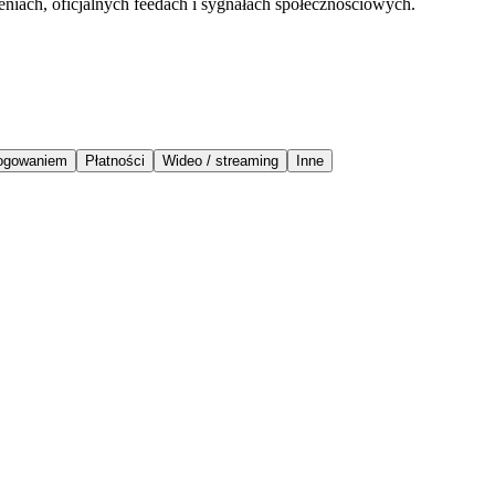
eniach, oficjalnych feedach i sygnałach społecznościowych.
logowaniem
Płatności
Wideo / streaming
Inne