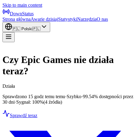
Skip to main content
DownStatus
Strona główna
Awarie dzisiaj
Statystyki
Narzędzia
O nas
🇵🇱
Polski
🇵🇱
Czy Epic Games nie działa
teraz?
Działa
Sprawdzono 15 godz temu temu
·
Szybko
·
99.54%
dostępności przez
30 dni
·
Sygnał: 100%
(4 źródła)
Sprawdź teraz