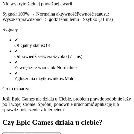
Nie wykryto żadnej poważnej awarii
Sygnał: 100%
→
Normalna aktywność
Pewność statusu:
Wysoka
Sprawdzono 15 godz temu temu · Szybko (71 ms)
Sygnały
✔
Oficjalny status
OK
✔
Odpowiedź serwera
Szybko (71 ms)
✔
Zewnętrzne wzmianki
Normalnie
✔
Zgłoszenia użytkowników
Mało
Co to oznacza
Jeśli Epic Games nie działa u Ciebie, problem prawdopodobnie leży
po Twojej stronie. Spróbuj ponownie uruchomić aplikację lub
sprawdź połączenie z internetem.
Czy Epic Games działa u ciebie?