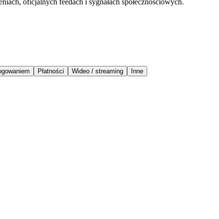
eniach, oficjalnych feedach i sygnałach społecznościowych.
logowaniem
Płatności
Wideo / streaming
Inne