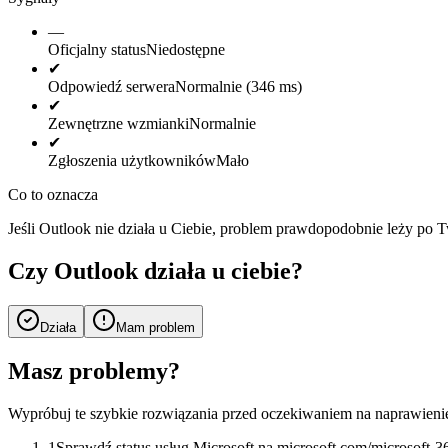
—
Oficjalny status
Niedostępne
✔
Odpowiedź serwera
Normalnie (346 ms)
✔
Zewnętrzne wzmianki
Normalnie
✔
Zgłoszenia użytkowników
Mało
Co to oznacza
Jeśli Outlook nie działa u Ciebie, problem prawdopodobnie leży po T
Czy Outlook działa u ciebie?
Działa
Mam problem
Masz problemy?
Wypróbuj te szybkie rozwiązania przed oczekiwaniem na naprawienie
1
Sprawdź status usług Microsoft na microsoft.com/microsoft-36