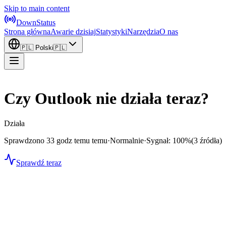
Skip to main content
DownStatus
Strona główna
Awarie dzisiaj
Statystyki
Narzędzia
O nas
🇵🇱
Polski
🇵🇱
Czy Outlook nie działa teraz?
Działa
Sprawdzono 33 godz temu temu
·
Normalnie
·
Sygnał: 100%
(3 źródła)
Sprawdź teraz