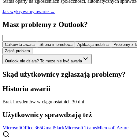
Status oparty na zgłoszeniach społeczności, automatycznych sprawdz
Jak wykrywamy awarie
→
Masz problemy z Outlook?
Całkowita awaria
Strona internetowa
Aplikacja mobilna
Problemy z 
Zgłoś problem
Outlook nie działa? To może nie być awaria
Skąd użytkownicy zgłaszają problemy?
Historia awarii
Brak incydentów w ciągu ostatnich 30 dni
Użytkownicy sprawdzają też
Microsoft
Office 365
Gmail
Slack
Microsoft Teams
Microsoft Azure