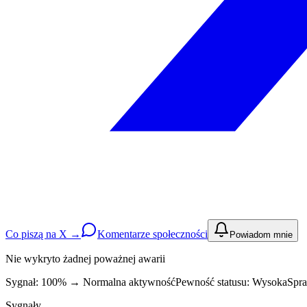
Co piszą na X →
Komentarze społeczności
Powiadom mnie
Nie wykryto żadnej poważnej awarii
Sygnał: 100%
→
Normalna aktywność
Pewność statusu:
Wysoka
Spra
Sygnały