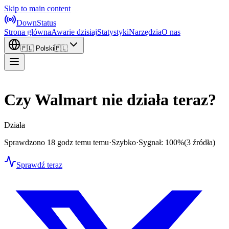
Skip to main content
DownStatus
Strona główna
Awarie dzisiaj
Statystyki
Narzędzia
O nas
🇵🇱
Polski
🇵🇱
Czy Walmart nie działa teraz?
Działa
Sprawdzono 18 godz temu temu
·
Szybko
·
Sygnał: 100%
(3 źródła)
Sprawdź teraz