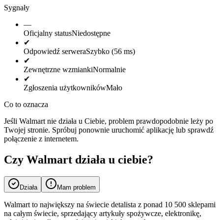
Sygnały
—
Oficjalny status
Niedostępne
✔
Odpowiedź serwera
Szybko (56 ms)
✔
Zewnętrzne wzmianki
Normalnie
✔
Zgłoszenia użytkowników
Mało
Co to oznacza
Jeśli Walmart nie działa u Ciebie, problem prawdopodobnie leży po
Twojej stronie. Spróbuj ponownie uruchomić aplikację lub sprawdź
połączenie z internetem.
Czy Walmart działa u ciebie?
Działa
Mam problem
Walmart to największy na świecie detalista z ponad 10 500 sklepami
na całym świecie, sprzedający artykuły spożywcze, elektronikę,